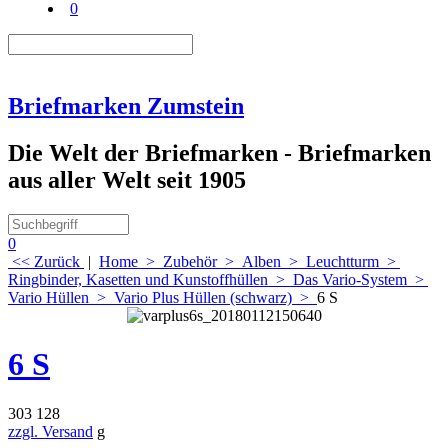
0
Briefmarken Zumstein
Die Welt der Briefmarken - Briefmarken
aus aller Welt seit 1905
0
<< Zurück
|
Home
>
Zubehör
>
Alben
>
Leuchtturm
>
Ringbinder, Kasetten und Kunstoffhüllen
>
Das Vario-System
>
Vario Hüllen
>
Vario Plus Hüllen (schwarz)
>
6 S
6 S
303 128
zzgl. Versand
g