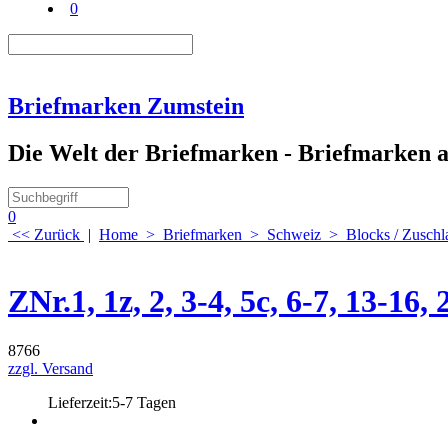
0
Briefmarken Zumstein
Die Welt der Briefmarken - Briefmarken au
0
<< Zurück
|
Home
>
Briefmarken
>
Schweiz
>
Blocks / Zusch
ZNr.1, 1z, 2, 3-4, 5c, 6-7, 13-16,
8766
zzgl. Versand
Lieferzeit:
5-7 Tagen