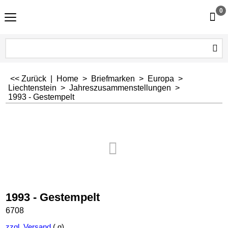
0
<< Zurück
|
Home
>
Briefmarken
>
Europa
>
Liechtenstein
>
Jahreszusammenstellungen
>
1993 - Gestempelt
1993 - Gestempelt
6708
zzgl. Versand
g