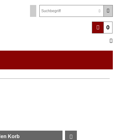
0
den Korb