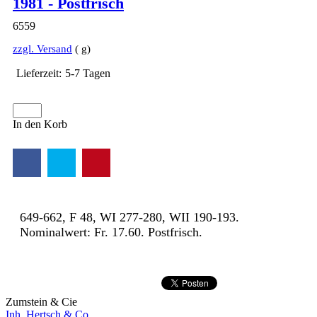
1981 - Postfrisch
Beschreibung
6559
zzgl. Versand
g
Lieferzeit:
5-7 Tagen
In den Korb
649-662, F 48, WI 277-280, WII 190-193.
Nominalwert: Fr. 17.60. Postfrisch.
Zumstein & Cie
Inh. Hertsch & Co.