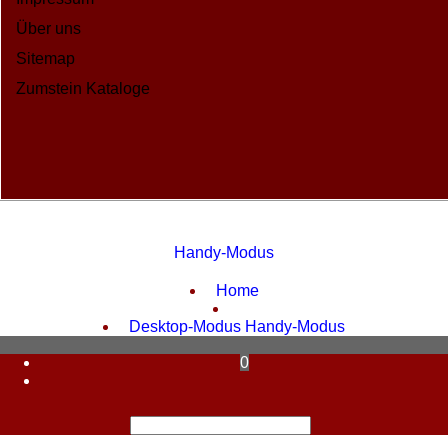
Über uns
Sitemap
Zumstein Kataloge
Handy-Modus
WebShop erstellt mit ShopFactory Shop Software.
Home
Desktop-Modus
Handy-Modus
0