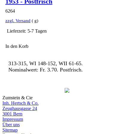
1953 - Postfrisch
Beschreibung
6264
zzgl. Versand
g
Lieferzeit:
5-7 Tagen
In den Korb
313-315, WI 148-152, WII 61-65.
Nominalwert: Fr. 3.70. Postfrisch.
Zumstein & Cie
Inh. Hertsch & Co.
Zeughausgasse 24
3001 Bern
Impressum
Über uns
Sitemap