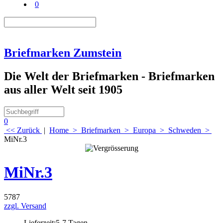
0
Briefmarken Zumstein
Die Welt der Briefmarken - Briefmarken
aus aller Welt seit 1905
0
<< Zurück
|
Home
>
Briefmarken
>
Europa
>
Schweden
>
MiNr.3
MiNr.3
5787
zzgl. Versand
Lieferzeit:
5-7 Tagen