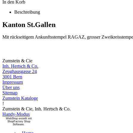
In den Korb
Beschreibung
Kanton St.Gallen
Mit rückseitigem Ankunftsstempel RAGAZ, grosser Zweikreisstempe
Zumstein & Cie
Inh. Hertsch & Co.
Zeughausgasse 24
3001 Bern
Impressum
Über uns
Sitemap
Zumstein Kataloge
!
Zumstein & Cie, Inh. Hertsch & Co.
Handy-Modus
WebShop erstellt mit
ShopFactory Shop
Software.