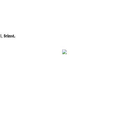
l,
feinst.