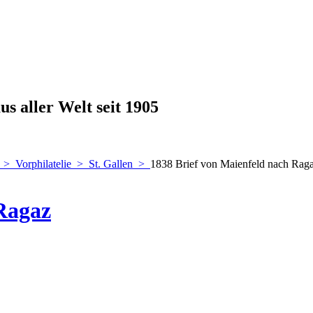
s aller Welt seit 1905
>
Vorphilatelie
>
St. Gallen
>
1838 Brief von Maienfeld nach Rag
Ragaz