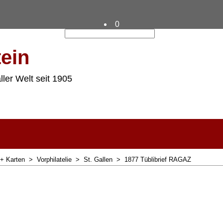
0
ein
ller Welt seit 1905
 + Karten
>
Vorphilatelie
>
St. Gallen
>
1877 Tüblibrief RAGAZ