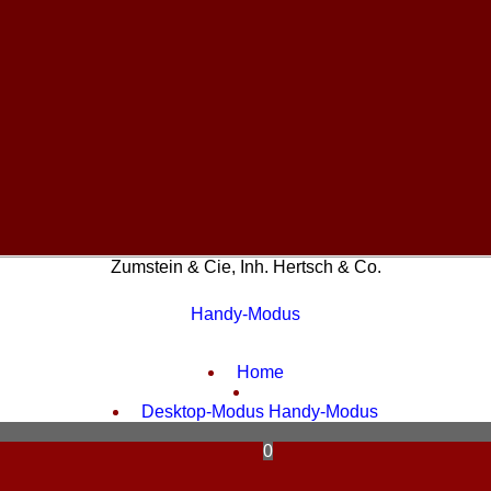
Zumstein & Cie, Inh. Hertsch & Co.
Handy-Modus
WebShop erstellt mit
ShopFactory Shop
Software.
Home
Desktop-Modus
Handy-Modus
0