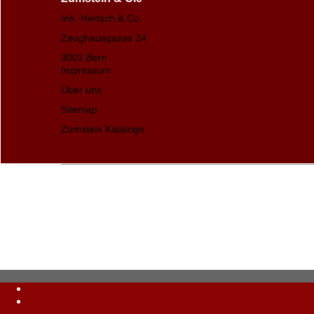
Inh. Hertsch & Co.
Zeughausgasse 24
3001 Bern
Impressum
Über uns
Sitemap
Zumstein Kataloge