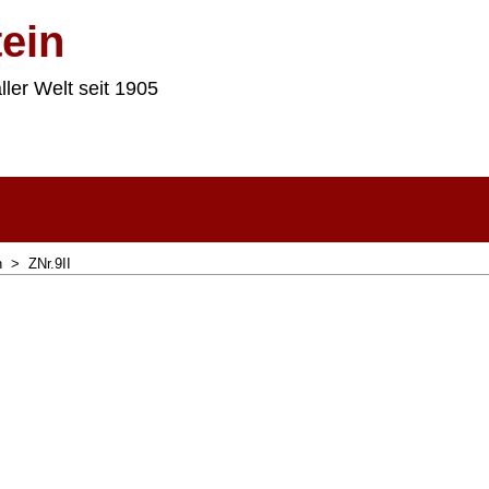
ein
ller Welt seit 1905
n
>
ZNr.9II