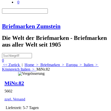
0
Briefmarken Zumstein
Die Welt der Briefmarken - Briefmarken
aus aller Welt seit 1905
0
<< Zurück
|
Home
>
Briefmarken
>
Europa
>
Italien
>
Königreich Italien
>
MiNr.82
MiNr.82
Beschreibung
5602
zzgl. Versand
Lieferzeit:
5-7 Tagen