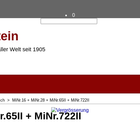
0
ein
ller Welt seit 1905
ich
>
MiNr.16 + MiNr.28 + MiNr.65II + MiNr.722II
.65II + MiNr.722II