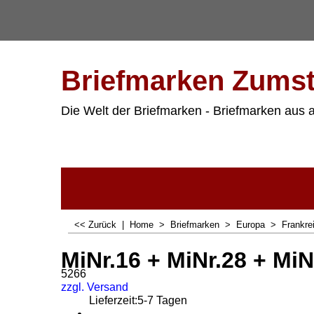
Briefmarken Zumst
Die Welt der Briefmarken - Briefmarken aus a
<< Zurück
|
Home
>
Briefmarken
>
Europa
>
Frankre
MiNr.16 + MiNr.28 + MiNr
5266
zzgl. Versand
Lieferzeit:
5-7 Tagen