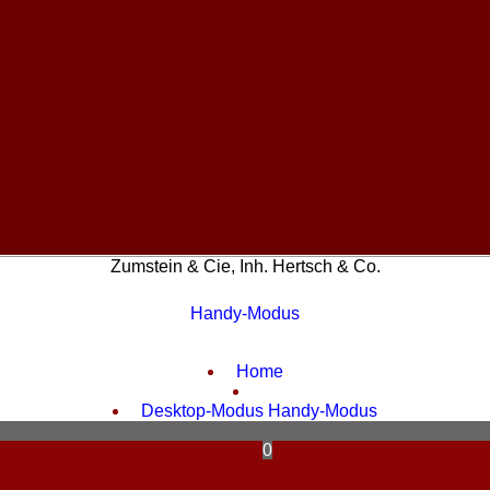
Zumstein & Cie, Inh. Hertsch & Co.
Handy-Modus
WebShop erstellt mit
ShopFactory Shop
Software.
Home
Desktop-Modus
Handy-Modus
0