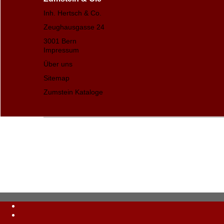
Inh. Hertsch & Co.
Zeughausgasse 24
3001 Bern
Impressum
Über uns
Sitemap
Zumstein Kataloge