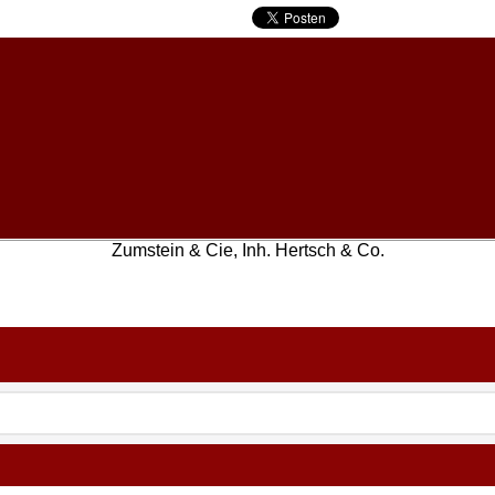
Zumstein & Cie, Inh. Hertsch & Co.
WebShop erstellt mit
ShopFactory Shop
Software.