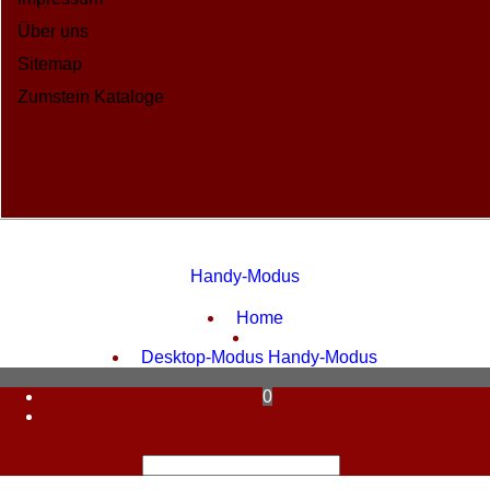
Über uns
Sitemap
Zumstein Kataloge
Handy-Modus
WebShop erstellt mit ShopFactory Shop Software.
Home
Desktop-Modus
Handy-Modus
0