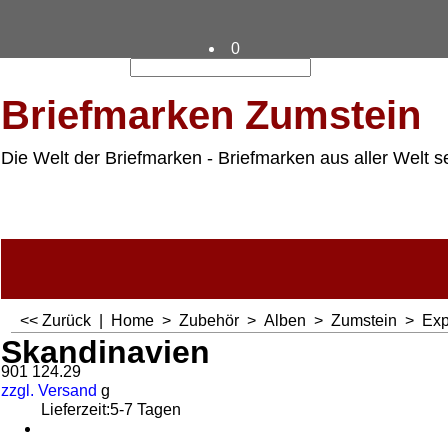
0
Briefmarken Zumstein
Die Welt der Briefmarken - Briefmarken aus aller Welt s
<< Zurück
|
Home
>
Zubehör
>
Alben
>
Zumstein
>
Exp
Skandinavien
901 124.29
zzgl. Versand
g
Lieferzeit:
5-7 Tagen