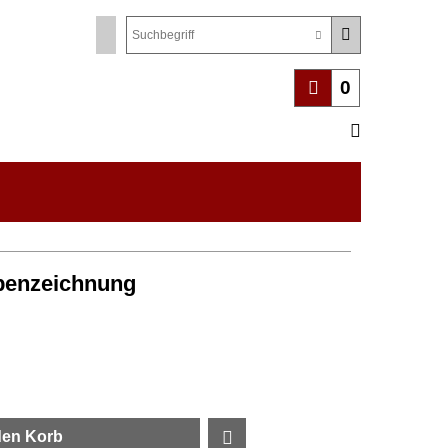
0
penzeichnung
den Korb