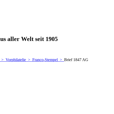
s aller Welt seit 1905
>
Vorphilatelie
>
Franco-Stempel
>
Brief 1847 AG