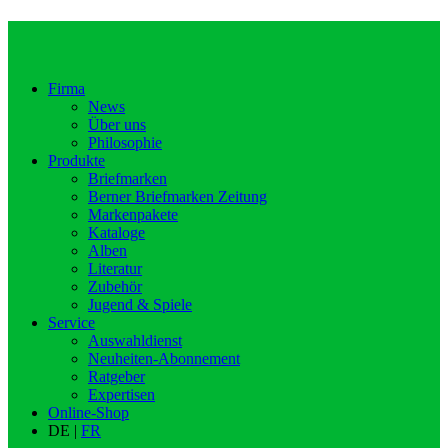
Firma
News
Über uns
Philosophie
Produkte
Briefmarken
Berner Briefmarken Zeitung
Markenpakete
Kataloge
Alben
Literatur
Zubehör
Jugend & Spiele
Service
Auswahldienst
Neuheiten-Abonnement
Ratgeber
Expertisen
Online-Shop
DE |
FR