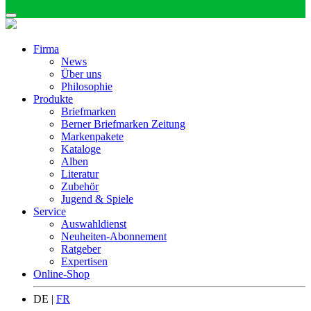
Firma
News
Über uns
Philosophie
Produkte
Briefmarken
Berner Briefmarken Zeitung
Markenpakete
Kataloge
Alben
Literatur
Zubehör
Jugend & Spiele
Service
Auswahldienst
Neuheiten-Abonnement
Ratgeber
Expertisen
Online-Shop
DE |
FR